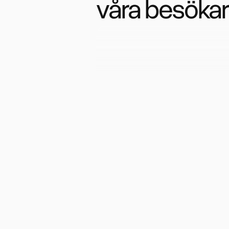
våra besöka
Vi älskar Helix, den bästa studi
Stockholm! Stilrent, snyggt o
hög kvalitet. Otrolig personal
känns som vänner.
You said it first
Podcast
Vi är så tacksamma för perso
på Helix, som alltid är otroligt
hjälpsamma & möter oss med
värme & professionalism. Stud
där vi spelar in vår podcast är
dessutom otrolig, både
inspirerande & vacker. För oss
Helix ett självklart val!