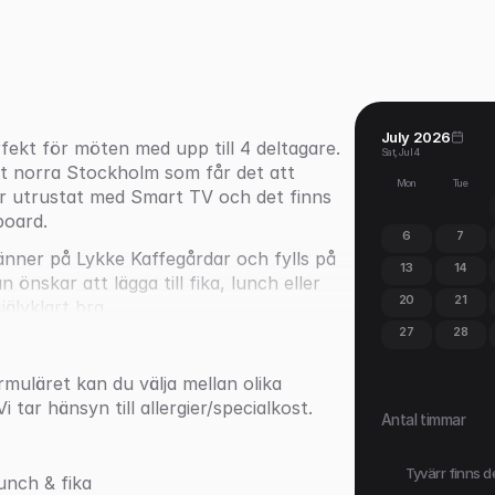
July 2026
kt för möten med upp till 4 deltagare. 
Sat, Jul 4
 norra Stockholm som får det att 
Mon
Tue
 är utrustat med Smart TV och det finns 
board. 
6
7
nner på Lykke Kaffegårdar och fylls på 
13
14
önskar att lägga till fika, lunch eller 
20
21
älvklart bra. 
27
28
tnären Vincent van Gogh, en av de 
rna konsten.
rmuläret kan du välja mellan olika 
 tar hänsyn till allergier/specialkost.
Antal timmar
Tyvärr finns d
lunch & fika