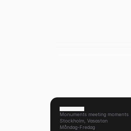
Business & Dreams
Podcast
Väldigt nöjda och bokar gärna 
- bra kommunikation, god mat
trevlig personal och en bra
mingellokal med fantastisk utsi
Structor
Konferens
När jag såg den här lokalen så
förstod jag att det var i Tower
Helix som vi skulle hålla
Monuments meeting moments
lanseringsevent för Bobbys Ha
Stockholm, Vasastan
Care AB satsning 'Bobbys
Måndag-Fredag
julkalender'. Årets julkalender