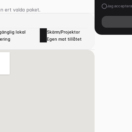
Jag accepter
n ert valda paket.
lgänglig lokal
Skärm/Projektor
ering
Egen mat tillåtet