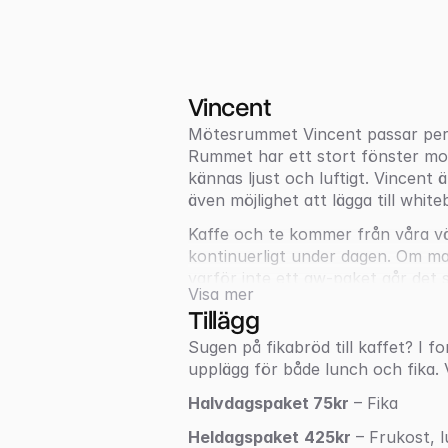
Vincent
Mötesrummet Vincent passar perfe
Rummet har ett stort fönster mot
kännas ljust och luftigt. Vincent
även möjlighet att lägga till white
Kaffe och te kommer från våra vä
kontinuerligt under dagen. Om man 
varför inte ett aw-paket går det sj
Visa mer
Namnet Vincent kommer från kons
Tillägg
främsta föregångarna i den mode
Sugen på fikabröd till kaffet? I fo
upplägg för både lunch och fika. Vi
Halvdagspaket 75kr
 – Fika
Heldagspaket
425kr
 – Frukost, 