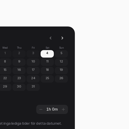
Wed
Thu
Fri
Sat
Sun
1
2
3
4
5
8
9
10
11
12
15
16
17
18
19
22
23
24
25
26
29
30
31
1h 0m
et inga lediga tider för detta datumet.